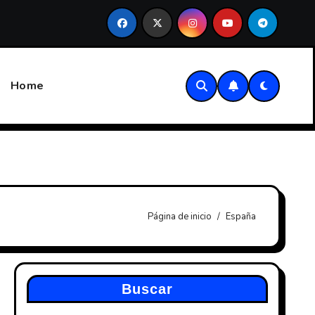
ontable (PGC)
Retención del 7% para nuevos autónomos
Home
Página de inicio
España
Buscar