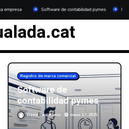
Software de contabilidad pymes
Plan General C
ualada.cat
Registro de marca comercial
Software de
contabilidad pymes
David Castellano
mayo 17, 2025