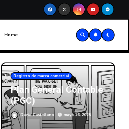
ontable (PGC)
Retención del 7% para nuevos autónomos
Home
Registro de marca comercial
Plan General Contable
(PGC)
David Castellano
mayo 16, 2025