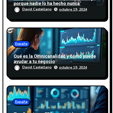
a
porque nadie lo ha hecho nunca’
David Castellano
octubre 19, 2024
d
a
s
España
Qué es la Omnicanalidad y cómo puede
ayudar a tu negocio
David Castellano
octubre 19, 2024
España