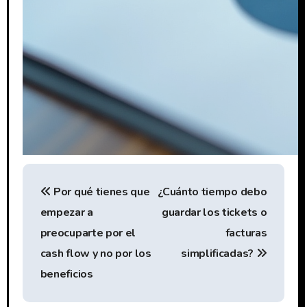
N
Por qué tienes que
¿Cuánto tiempo debo
a
empezar a
guardar los tickets o
v
preocuparte por el
facturas
e
cash flow y no por los
simplificadas?
beneficios
g