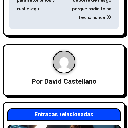
para autónomos y
deporte de riesgo
v
cuál elegir
porque nadie lo ha
e
hecho nunca’
g
a
c
i
ó
Por
David Castellano
n
d
e
Entradas relacionadas
e