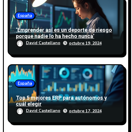
n
España
t
‘Emprender así es un deporte de riesgo
r
porque nadie lo ha hecho nunca’
a
David Castellano
octubre 19, 2024
d
a
s
España
Top 5 mejores ERP para autónomos y
cuál elegir
David Castellano
octubre 17, 2024