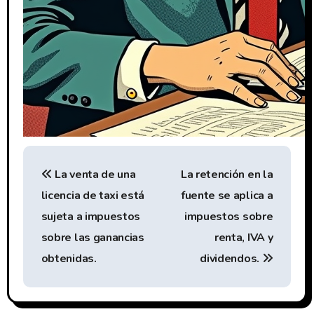
N
La venta de una
La retención en la
a
licencia de taxi está
fuente se aplica a
v
sujeta a impuestos
impuestos sobre
e
sobre las ganancias
renta, IVA y
obtenidas.
dividendos.
g
a