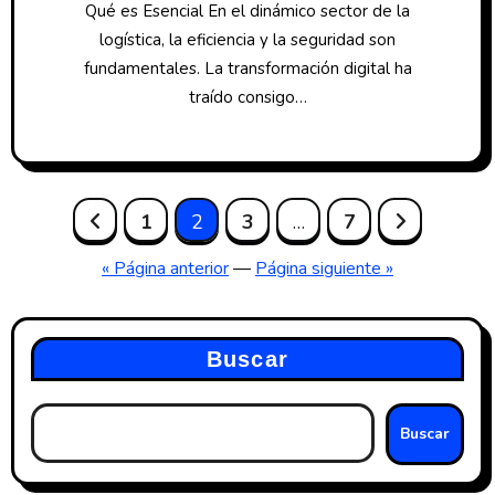
Qué es Esencial En el dinámico sector de la
logística, la eficiencia y la seguridad son
fundamentales. La transformación digital ha
traído consigo…
Paginación
1
2
3
…
7
de
« Página anterior
—
Página siguiente »
entradas
Buscar
Buscar