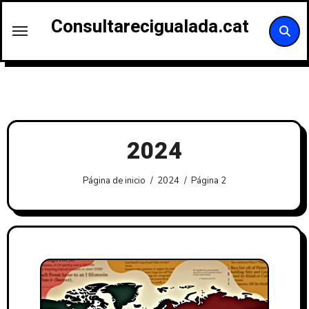
Saltar
Consultarecigualada.cat
al
contenido
2024
Página de inicio
2024
Página 2